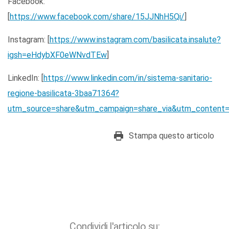
Facebook:
[
https://www.facebook.com/share/15JJNhH5Qi/
]
Instagram: [
https://www.instagram.com/basilicata.insalute?
igsh=eHdybXF0eWNvdTEw
]
LinkedIn: [
https://www.linkedin.com/in/sistema-sanitario-
regione-basilicata-3baa71364?
utm_source=share&utm_campaign=share_via&utm_content=
Stampa questo articolo
Condividi l'articolo su: