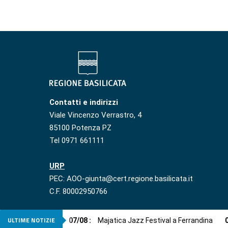
Contatti e indirizzi
Viale Vincenzo Verrastro, 4
85100 Potenza PZ
Tel 0971 661111
URP
PEC: AOO-giunta@cert.regione.basilicata.it
C.F. 80002950766
ULTIME NOTIZIE
07
/
08
:
Majatica Jazz Festival a Ferrandina