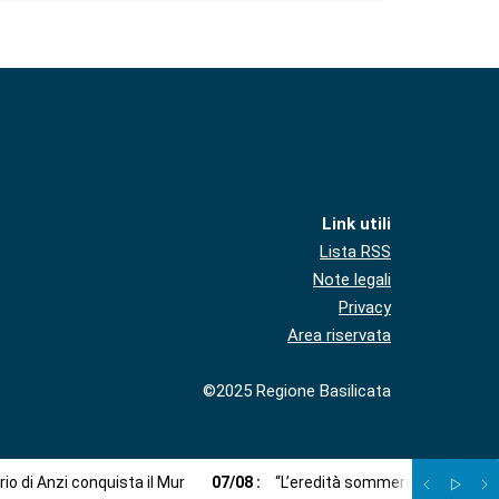
Link utili
Lista RSS
Note legali
Privacy
Area riservata
©2025 Regione Basilicata
ario di Anzi conquista il Mur
07
/
08
:
“L’eredità sommersa”: un viaggi