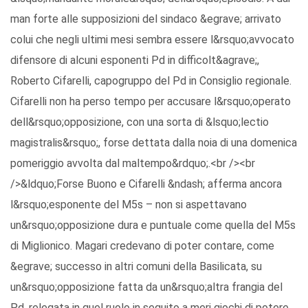
man forte alle supposizioni del sindaco &egrave; arrivato
colui che negli ultimi mesi sembra essere l&rsquo;avvocato
difensore di alcuni esponenti Pd in difficolt&agrave;,
Roberto Cifarelli, capogruppo del Pd in Consiglio regionale.
Cifarelli non ha perso tempo per accusare l&rsquo;operato
dell&rsquo;opposizione, con una sorta di &lsquo;lectio
magistralis&rsquo;, forse dettata dalla noia di una domenica
pomeriggio avvolta dal maltempo&rdquo;.<br /><br
/>&ldquo;Forse Buono e Cifarelli &ndash; afferma ancora
l&rsquo;esponente del M5s – non si aspettavano
un&rsquo;opposizione dura e puntuale come quella del M5s
di Miglionico. Magari credevano di poter contare, come
&egrave; successo in altri comuni della Basilicata, su
un&rsquo;opposizione fatta da un&rsquo;altra frangia del
Pd, relegata in quel ruolo in seguito a meri giochi di potere.