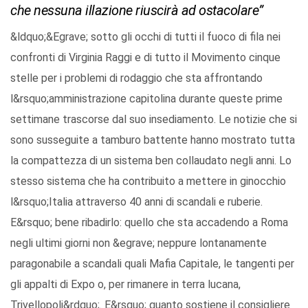
che nessuna illazione riuscirà ad ostacolare”
&ldquo;&Egrave; sotto gli occhi di tutti il fuoco di fila nei
confronti di Virginia Raggi e di tutto il Movimento cinque
stelle per i problemi di rodaggio che sta affrontando
l&rsquo;amministrazione capitolina durante queste prime
settimane trascorse dal suo insediamento. Le notizie che si
sono susseguite a tamburo battente hanno mostrato tutta
la compattezza di un sistema ben collaudato negli anni. Lo
stesso sistema che ha contribuito a mettere in ginocchio
l&rsquo;Italia attraverso 40 anni di scandali e ruberie.
E&rsquo; bene ribadirlo: quello che sta accadendo a Roma
negli ultimi giorni non &egrave; neppure lontanamente
paragonabile a scandali quali Mafia Capitale, le tangenti per
gli appalti di Expo o, per rimanere in terra lucana,
Trivellopoli&rdquo;. E&rsquo; quanto sostiene il consigliere