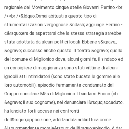
regionale del Movimento cinque stelle Giovanni Perrino.<br
/><br />&ldquo;Ormai abituati a questo tipo di
strumentalizzazioni vergognose &ndash; aggiunge Perrino -,
c&rsquo;era da aspettarsi che la stessa strategia sarebbe
stata adottata da alcuni politici locali. Ebbene s&igrave;,
&egrave; successo anche questo. Il teatro &egrave; quello
del comune di Miglionico dove, alcuni giorni fa, il sindaco ed
un consigliere di maggioranza sono stati vittime di alcuni
ignobili atti intimidatori (sono state bucate le gomme alle
loro automobili), episodio fermamente condannato dal
Gruppo consiliare M5s di Miglionico. Il sindaco Buono (nb:
&egrave; il suo cognome), nel denunciare l&rsquo;accaduto,
ha lanciato forti accuse nei confronti
dell&rsquo;opposizione, additandola addirittura come
&lsquo;mandante morale&rsquo; dell&rsquo;episodio. A dar