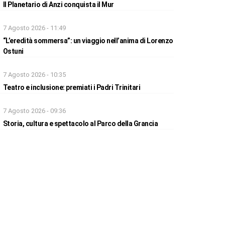
Il Planetario di Anzi conquista il Mur
7 Agosto 2026 - 11:49
“L’eredità sommersa”: un viaggio nell’anima di Lorenzo
Ostuni
7 Agosto 2026 - 10:35
Teatro e inclusione: premiati i Padri Trinitari
7 Agosto 2026 - 09:36
Storia, cultura e spettacolo al Parco della Grancia