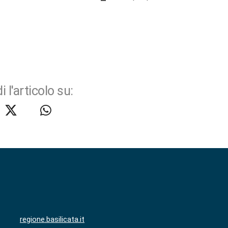
i l'articolo su:
regione.basilicata.it