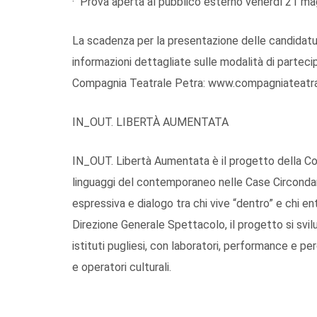
· Prova aperta al pubblico esterno venerdì 21 ma
La scadenza per la presentazione delle candidatur
informazioni dettagliate sulle modalità di partecipaz
Compagnia Teatrale Petra: www.compagniateatr
IN_OUT. LIBERTÀ AUMENTATA
IN_OUT. Libertà Aumentata è il progetto della C
linguaggi del contemporaneo nelle Case Circondaria
espressiva e dialogo tra chi vive “dentro” e chi en
Direzione Generale Spettacolo, il progetto si svi
istituti pugliesi, con laboratori, performance e pe
e operatori culturali.