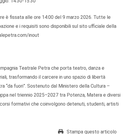
ggio: 14.30-15.30
e è fissata alle ore 14:00 del 9 marzo 2026. Tutte le
ione e i requisiti sono disponibili sul sito ufficiale della
alepetra.com/inout
ompagnia Teatrale Petra che porta teatro, danza e
li, trasformando il carcere in uno spazio di libertà
tra “da fuori”. Sostenuto dal Ministero della Cultura –
luppa nel triennio 2025–2027 tra Potenza, Matera e diversi
rcorsi formativi che coinvolgono detenuti, studenti, artisti
Stampa questo articolo