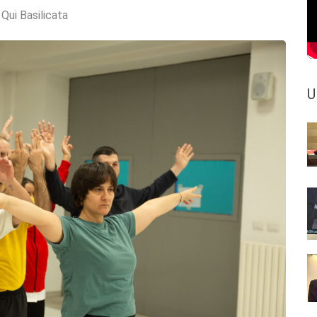
:
Qui Basilicata
U