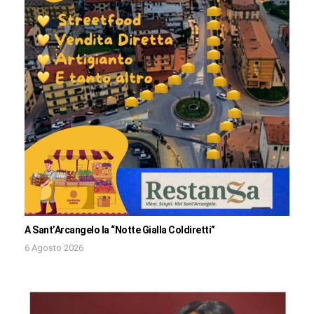
A Sant’Arcangelo la “Notte Gialla Coldiretti”
6 Agosto 2026