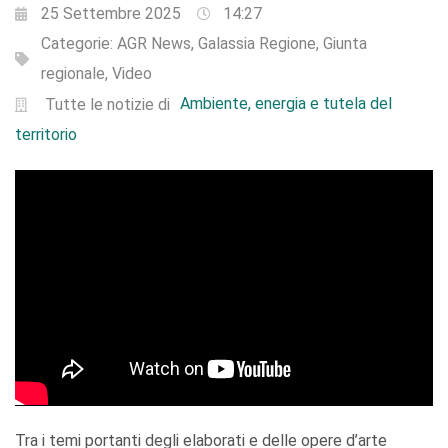
25 Settembre 2025
14:27
Categorie:
AGR News
,
Galassia Regione
,
Giunta
regionale
,
Video
Ambiente, energia e tutela del
Tutte le notizie di
territorio
Tra i temi portanti degli elaborati e delle opere d’arte