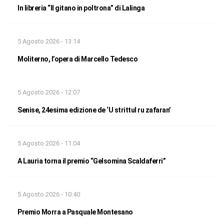
In libreria “Il gitano in poltrona” di Lalinga
5 Agosto 2026 - 13:14
Moliterno, l’opera di Marcello Tedesco
5 Agosto 2026 - 12:07
Senise, 24esima edizione de ‘U strittul ru zafaran’
5 Agosto 2026 - 11:04
A Lauria torna il premio “Gelsomina Scaldaferri”
5 Agosto 2026 - 10:40
Premio Morra a Pasquale Montesano