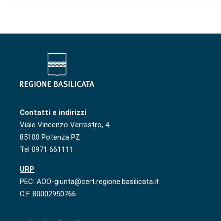
Contatti e indirizzi
Viale Vincenzo Verrastro, 4
85100 Potenza PZ
Tel 0971 661111
URP
PEC: AOO-giunta@cert.regione.basilicata.it
C.F. 80002950766