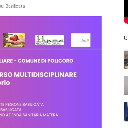
ui Basilicata
U