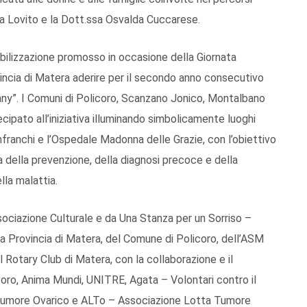
aria Lovito e la Dott.ssa Osvalda Cuccarese.
nsibilizzazione promosso in occasione della Giornata
incia di Matera aderire per il secondo anno consecutivo
iffany”. I Comuni di Policoro, Scanzano Jonico, Montalbano
cipato all’iniziativa illuminando simbolicamente luoghi
Lanfranchi e l’Ospedale Madonna delle Grazie, con l’obiettivo
a della prevenzione, della diagnosi precoce e della
lla malattia.
ciazione Culturale e da Una Stanza per un Sorriso –
lla Provincia di Matera, del Comune di Policoro, dell’ASM
 Rotary Club di Matera, con la collaborazione e il
ro, Anima Mundi, UNITRE, Agata – Volontari contro il
 Tumore Ovarico e ALTo – Associazione Lotta Tumore