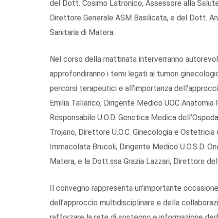
del Dott. Cosimo Latronico, Assessore alla Salute d
Direttore Generale ASM Basilicata, e del Dott. And
Sanitaria di Matera.
Nel corso della mattinata interverranno autorevol
approfondiranno i temi legati ai tumori ginecologici
percorsi terapeutici e all’importanza dell’approcci
Emilia Tallarico, Dirigente Medico UOC Anatomia 
Responsabile U.O.D. Genetica Medica dell’Ospedal
Trojano, Direttore U.O.C. Ginecologia e Ostetrici
Immacolata Brucoli, Dirigente Medico U.O.S.D. On
Matera, e la Dott.ssa Grazia Lazzari, Direttore de
Il convegno rappresenta un’importante occasione 
dell’approccio multidisciplinare e della collaborazio
rafforzare la rete di sostegno e informazione dedi