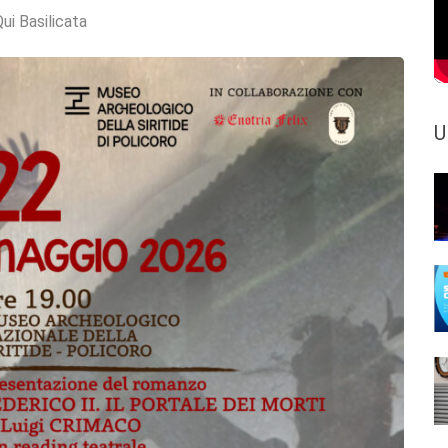
ui Basilicata
U