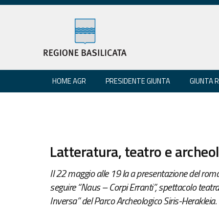
HOME AGR
PRESIDENTE GIUNTA
GIUNTA 
Latteratura, teatro e archeol
Il 22 maggio alle 19 la a presentazione del romanz
seguire “Naus – Corpi Erranti”, spettacolo teat
Inversa” del Parco Archeologico Siris-Herakleia.