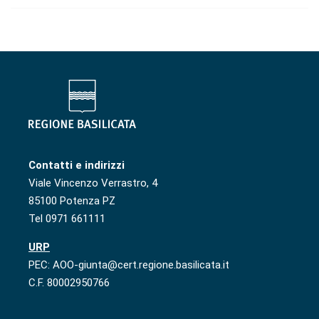
Contatti e indirizzi
Viale Vincenzo Verrastro, 4
85100 Potenza PZ
Tel 0971 661111
URP
PEC: AOO-giunta@cert.regione.basilicata.it
C.F. 80002950766