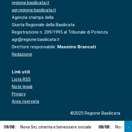
regione.basilicata.it
agr.regione.basilicata.it
Agenzia stampa della
Giunta Regionale della Basilicata
Registrazione n. 209/1995 al Tribunale di Potenza
agr@regione.basilicata.it
Direttore responsabile:
Massimo Brancati
Redazione
Link utili
Lista RSS
Note legali
Privacy
Area riservata
©2025 Regione Basilicata
09
/
08
:
Nova Siri, cinema e benessere sociale
08
/
08
:
Risorse i