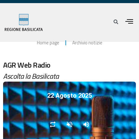
Home page
Archivio notizie
AGR Web Radio
Ascolta la Basilicata
22 Agosto 2025
repeat
volume_off
volume_up