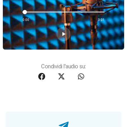
0:00
3:01
play_arrow
Condividi l'audio su: