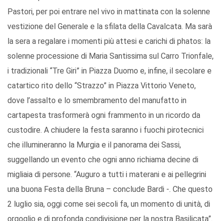
Pastori, per poi entrare nel vivo in mattinata con la solenne
vestizione del Generale e la sfilata della Cavalcata. Ma sarà
la sera a regalare i momenti più attesi e carichi di phatos: la
solenne processione di Maria Santissima sul Carro Trionfale,
i tradizionali “Tre Giri” in Piazza Duomo e, infine, il secolare e
catartico rito dello “Strazzo” in Piazza Vittorio Veneto,
dove l’assalto e lo smembramento del manufatto in
cartapesta trasformerà ogni frammento in un ricordo da
custodire. A chiudere la festa saranno i fuochi pirotecnici
che illumineranno la Murgia e il panorama dei Sassi,
suggellando un evento che ogni anno richiama decine di
migliaia di persone. “Auguro a tutti i materani e ai pellegrini
una buona Festa della Bruna – conclude Bardi -. Che questo
2 luglio sia, oggi come sei secoli fa, un momento di unità, di
orgoglio e di profonda condivisione per la nostra Basilicata”.