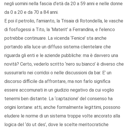
negli uomini nella fascia d’età da 20 a 59 anni e nelle donne
da 0 a 20 e da 70 a 84 anni.
E poi il petrolio, l’amianto, la Trisaia di Rotondella, le vasche
di fosfogessi a Tito, la ‘Materit’ a Ferrandina, e l’elenco
potrebbe continuare. La vicenda ‘Fenice’ sta anche
portando alla luce un diffuso sistema clientelare che
riguarda gli enti e le aziende pubbliche: ma è davvero una
novità? Certo, vederlo scritto ‘nero su bianco’ è diverso che
sussurrarlo nei corridoi o nelle discussioni da bar. E’ un
discorso difficile da affrontare, ma non farlo significa
essere accomunati in un giudizio negativo da cui voglio
tenermi ben distante. La ‘captazione’ del consenso ha
origini lontane: atti, anche formalmente legittimi, possono
eludere le norme di un sistema troppe volte ancorato alla
logica del ‘do ut des’, dove le scelte meritocratiche