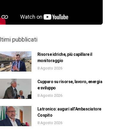
ltimi pubblicati
Risorse idriche, più capillare il
monitoraggio
8 Agosto 2026
Cupparo su risorse, lavoro, energia
e sviluppo
8 Agosto 2026
Latronico: auguri all’Ambasciatore
Cospito
8 Agosto 2026