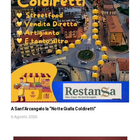
A Sant’Arcangelo la “Notte Gialla Coldiretti”
6 Agosto 2026