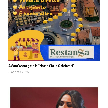
A Sant’Arcangelo la “Notte Gialla Coldiretti”
6 Agosto 2026