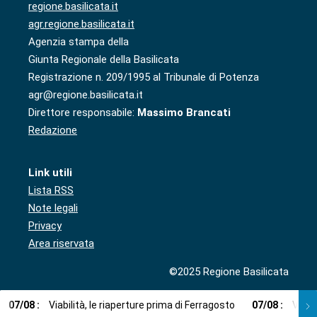
regione.basilicata.it
agr.regione.basilicata.it
Agenzia stampa della
Giunta Regionale della Basilicata
Registrazione n. 209/1995 al Tribunale di Potenza
agr@regione.basilicata.it
Direttore responsabile:
Massimo Brancati
Redazione
Link utili
Lista RSS
Note legali
Privacy
Area riservata
©2025 Regione Basilicata
07
/
08
:
Viabilità, le riaperture prima di Ferragosto
07
/
08
:
Via l