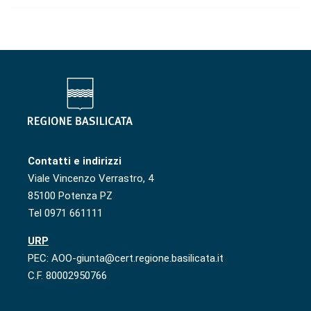
Contatti e indirizzi
Viale Vincenzo Verrastro, 4
85100 Potenza PZ
Tel 0971 661111
URP
PEC: AOO-giunta@cert.regione.basilicata.it
C.F. 80002950766