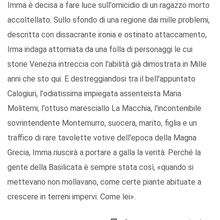
Imma è decisa a fare luce sull'omicidio di un ragazzo morto
accoltellato. Sullo sfondo di una regione dai mille problemi,
descritta con dissacrante ironia e ostinato attaccamento,
Irma indaga attorniata da una folla di personaggi le cui
storie Venezia intreccia con l'abilità già dimostrata in Mille
anni che sto qui. E destreggiandosi tra il bell'appuntato
Calogiuri, l'odiatissima impiegata assenteista Maria
Moliterni, l'ottuso maresciallo La Macchia, l'incontenibile
sovrintendente Montemurro, suocera, marito, figlia e un
traffico di rare tavolette votive dell'epoca della Magna
Grecia, Imma riuscirà a portare a galla la verità. Perché la
gente della Basilicata è sempre stata così, «quando si
mettevano non mollavano, come certe piante abituate a
crescere in terreni impervi. Come lei».