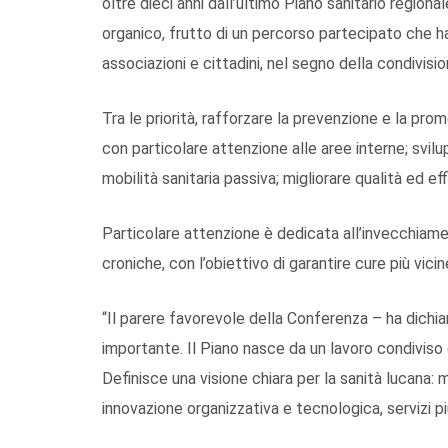
oltre dieci anni dall’ultimo Piano sanitario region
organico, frutto di un percorso partecipato che ha c
associazioni e cittadini, nel segno della condivis
Tra le priorità, rafforzare la prevenzione e la prom
con particolare attenzione alle aree interne; svilup
mobilità sanitaria passiva; migliorare qualità ed eff
Particolare attenzione è dedicata all’invecchiame
croniche, con l’obiettivo di garantire cure più vici
“Il parere favorevole della Conferenza – ha dich
importante. Il Piano nasce da un lavoro condiviso e
Definisce una visione chiara per la sanità lucana: 
innovazione organizzativa e tecnologica, servizi più