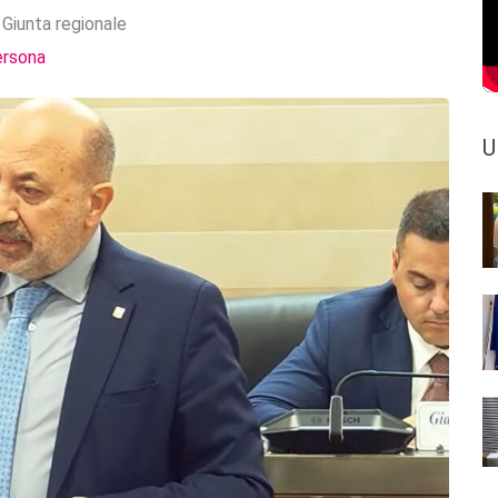
:
Giunta regionale
ersona
U