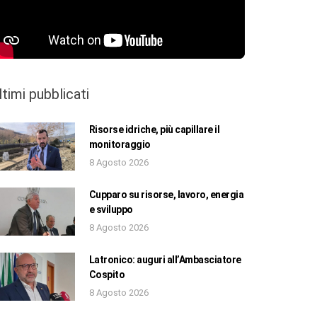
ltimi pubblicati
Risorse idriche, più capillare il
monitoraggio
8 Agosto 2026
Cupparo su risorse, lavoro, energia
e sviluppo
8 Agosto 2026
Latronico: auguri all’Ambasciatore
Cospito
8 Agosto 2026