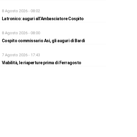
8 Agosto 2026 - 08:02
Latronico: auguri all’Ambasciatore Cospito
8 Agosto 2026 - 08:00
Cospito commissario Asi, gli auguri di Bardi
7 Agosto 2026 - 17:43
Viabilità, le riaperture prima di Ferragosto