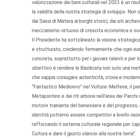
valorizzazione dei beni culturali nel 2023 è un ri
la validità della nostra strategia di sviluppo. Non 
dai Sassi di Matera ai borghi storici, dai siti arche
meccanismo virtuoso di crescita economica e soc
Il Presidente ha sottolineato la visione strategi
e strutturato, credendo fermamente che ogni euro
concrete, soprattutto per i giovani talenti e per l
obiettivo è rendere la Basilicata non solo una met
che sappia coniugare autenticità, storia e moder
“Fantastico Medioevo” nel Vulture-Melfese, il per
Metapontino e dei riti arborei nell’area dei Parchi d
motore trainante del benessere e del progresso, 
identità potremo essere competitivi a livello naz
rafforzando il sistema culturale regionale per cap
Cultura e dare il giusto slancio alla nostra terra”.