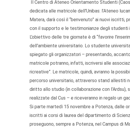
Il Centro di Ateneo Orientamento Studenti (Caos) 
dedicata alle matricole dell’Unibas: l’Ateneo luca
Matera, darà così il “benvenuto” ai nuovi iscritti, 
con il supporto e le testimonianze degli studenti is
L’obiettivo delle tre giornate è di “favorire l’inser
dell’ambiente universitario. Lo studente universit
spiegato gli organizzatori – presentando, accanto 
matricole potranno, infatti, iscriversi alle associa
ricreative”. Le matricole, quindi, avranno la possibili
percorso universitario, attraverso stand allestiti ne
diritto allo studio (in collaborazione con l’Ardsu),
realizzate dal Cus – e riceveranno in regalo un ga
Si parte martedì 15 novembre a Potenza, dalle ore 
iscritti ai corsi di laurea del dipartimento di Sci
proseguono, sempre a Potenza, nel Campus di Mac