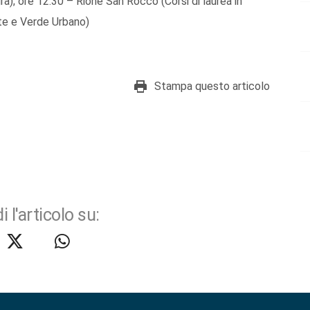
ra); ore 12.30 – Rione San Rocco (Corsi di laurea in
te e Verde Urbano)
Stampa questo articolo
i l'articolo su: