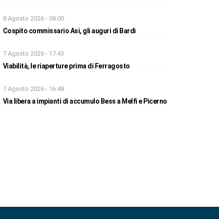
8 Agosto 2026 - 08:00
Cospito commissario Asi, gli auguri di Bardi
7 Agosto 2026 - 17:43
Viabilità, le riaperture prima di Ferragosto
7 Agosto 2026 - 16:48
Via libera a impianti di accumulo Bess a Melfi e Picerno