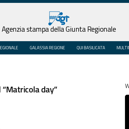
Agenzia stampa della Giunta Regionale
REGIONALE
GALASSIA REGIONE
QUI BASILICATA
MULTI
il “Matricola day”
W