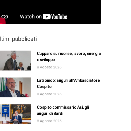
ltimi pubblicati
Cupparo su risorse, lavoro, energia
e sviluppo
8 Agosto 2026
Latronico: auguri all’Ambasciatore
Cospito
8 Agosto 2026
Cospito commissario Asi, gli
auguri di Bardi
8 Agosto 2026