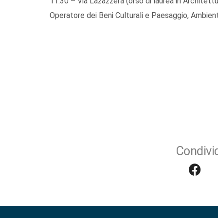
11.30 – Via Lazazzera (orso di laurea in Architettu
Operatore dei Beni Culturali e Paesaggio, Ambien
Condivid