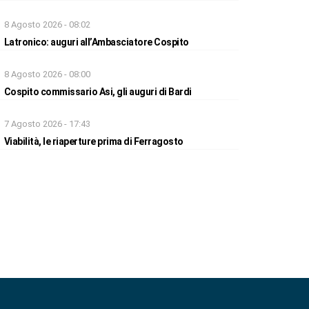
8 Agosto 2026 - 08:02
Latronico: auguri all’Ambasciatore Cospito
8 Agosto 2026 - 08:00
Cospito commissario Asi, gli auguri di Bardi
7 Agosto 2026 - 17:43
Viabilità, le riaperture prima di Ferragosto