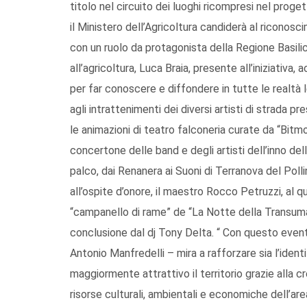
titolo nel circuito dei luoghi ricompresi nel proget
il Ministero dell’Agricoltura candiderà al ricono
con un ruolo da protagonista della Regione Basil
all’agricoltura, Luca Braia, presente all’iniziati
per far conoscere e diffondere in tutte le realt
agli intrattenimenti dei diversi artisti di strada 
le animazioni di teatro falconeria curate da “Bitmovi
concertone delle band e degli artisti dell’inno dell
palco, dai Renanera ai Suoni di Terranova del Pollin
all’ospite d’onore, il maestro Rocco Petruzzi, al 
“campanello di rame” de “La Notte della Transuman
conclusione dal dj Tony Delta. “ Con questo evento
Antonio Manfredelli – mira a rafforzare sia l’ident
maggiormente attrattivo il territorio grazie alla cr
risorse culturali, ambientali e economiche dell’are