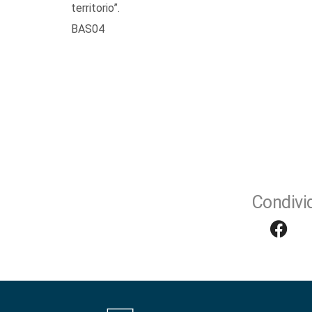
territorio”.
BAS04
Condivid