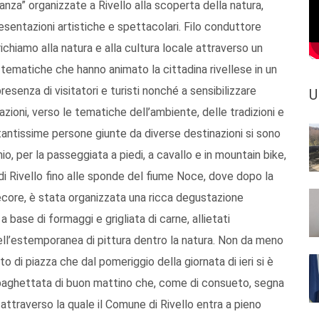
manza” organizzate a Rivello alla scoperta della natura,
resentazioni artistiche e spettacolari. Filo conduttore
richiamo alla natura e alla cultura locale attraverso un
 tematiche che hanno animato la cittadina rivellese in un
 presenza di visitatori e turisti nonché a sensibilizzare
U
azioni, verso le tematiche dell’ambiente, delle tradizioni e
, tantissime persone giunte da diverse destinazioni si sono
o, per la passeggiata a piedi, a cavallo e in mountain bike,
 di Rivello fino alle sponde del fiume Noce, dove dopo la
ecore, è stata organizzata una ricca degustazione
 a base di formaggi e grigliata di carne, allietati
 dell’estemporanea di pittura dentro la natura. Non da meno
 di piazza che dal pomeriggio della giornata di ieri si è
e spaghettata di buon mattino che, come di consueto, segna
attraverso la quale il Comune di Rivello entra a pieno