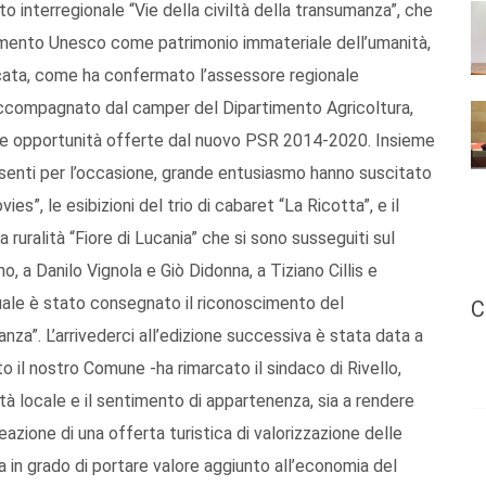
to interregionale “Vie della civiltà della transumanza”, che
scimento Unesco come patrimonio immateriale dell’umanità,
icata, come ha confermato l’assessore regionale
va, accompagnato dal camper del Dipartimento Agricoltura,
à le opportunità offerte dal nuovo PSR 2014-2020. Insieme
presenti per l’occasione, grande entusiasmo hanno suscitato
es”, le esibizioni del trio di cabaret “La Ricotta”, e il
a ruralità “Fiore di Lucania” che si sono susseguiti sul
o, a Danilo Vignola e Giò Didonna, a Tiziano Cillis e
quale è stato consegnato il riconoscimento del
C
za”. L’arrivederci all’edizione successiva è stata data a
 il nostro Comune -ha rimarcato il sindaco di Rivello,
ità locale e il sentimento di appartenenza, sia a rendere
eazione di una offerta turistica di valorizzazione delle
a in grado di portare valore aggiunto all’economia del