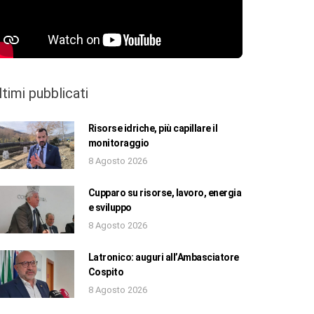
ltimi pubblicati
Risorse idriche, più capillare il
monitoraggio
8 Agosto 2026
Cupparo su risorse, lavoro, energia
e sviluppo
8 Agosto 2026
Latronico: auguri all’Ambasciatore
Cospito
8 Agosto 2026