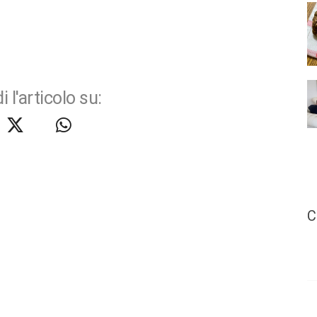
i l'articolo su:
C