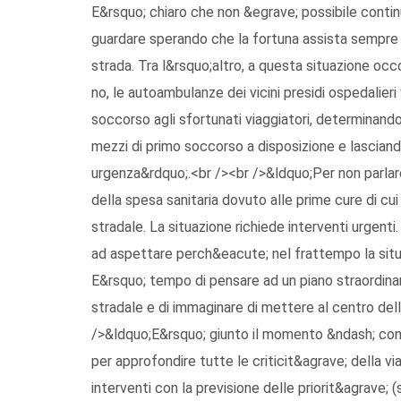
E&rsquo; chiaro che non &egrave; possibile contin
guardare sperando che la fortuna assista sempre i
strada. Tra l&rsquo;altro, a questa situazione occ
no, le autoambulanze dei vicini presidi ospedali
soccorso agli sfortunati viaggiatori, determinand
mezzi di primo soccorso a disposizione e lasciando
urgenza&rdquo;.<br /><br />&ldquo;Per non parla
della spesa sanitaria dovuto alle prime cure di cu
stradale. La situazione richiede interventi urgenti
ad aspettare perch&eacute; nel frattempo la situ
E&rsquo; tempo di pensare ad un piano straordinari
stradale e di immaginare di mettere al centro de
/>&ldquo;E&rsquo; giunto il momento &ndash; concl
per approfondire tutte le criticit&agrave; della vi
interventi con la previsione delle priorit&agrave; (