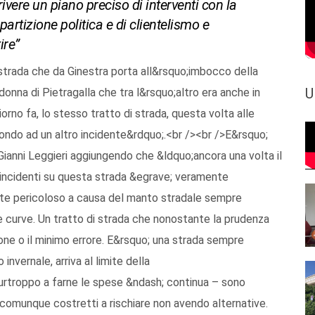
ivere un piano preciso di interventi con la
partizione politica e di clientelismo e
ire”
strada che da Ginestra porta all&rsquo;imbocco della
U
onna di Pietragalla che tra l&rsquo;altro era anche in
orno fa, lo stesso tratto di strada, questa volta alle
fondo ad un altro incidente&rdquo;.<br /><br />E&rsquo;
Gianni Leggieri aggiungendo che &ldquo;ancora una volta il
 incidenti su questa strada &egrave; veramente
nte pericoloso a causa del manto stradale sempre
 curve. Un tratto di strada che nonostante la prudenza
ione o il minimo errore. E&rsquo; una strada sempre
invernale, arriva al limite della
Purtroppo a farne le spese &ndash; continua – sono
comunque costretti a rischiare non avendo alternative.