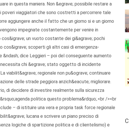
uare in questa maniera. Non &egrave; possibile restare a
 poveri viaggiatori che sono costretti a percorrere tale
orre aggiungere anche il fatto che un giorno si e un giorno
eri vengono impegnate costantemente per venire in
o cos&igrave; un vuoto costante dei gi&agrave; pochi
 cos&igrave; scoperti gli altri casi di emergenza-
re &ndash; dice Leggieri – poi del conseguente aumento
i necessita chi &egrave; stato oggetto di incidente
. La viabilit&agrave; regionale non pu&ograve; continuare
azione delle strade peggiora anzich&eacute; migliorare.
o, di decidere di investire realmente sulla sicurezza
ll&rsquo;agenda politica questo problema&rdquo;.<br /><br
ude – di istituire una vera e propria task force regionale
abilit&agrave; lucana e scrivere un piano preciso di
C
senza logiche di spartizione politica e di clientelismo) e