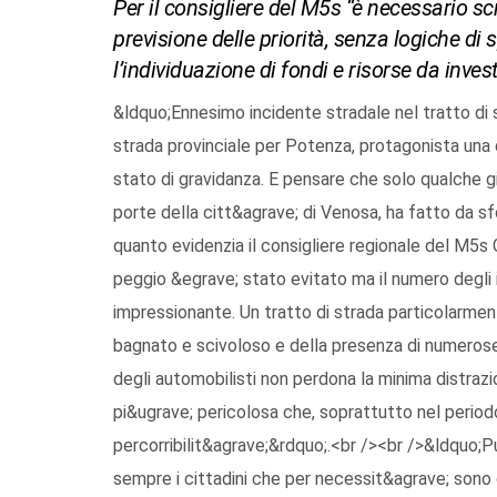
Per il consigliere del M5s “è necessario scr
previsione delle priorità, senza logiche di s
l’individuazione di fondi e risorse da invest
&ldquo;Ennesimo incidente stradale nel tratto di 
strada provinciale per Potenza, protagonista una d
stato di gravidanza. E pensare che solo qualche gi
porte della citt&agrave; di Venosa, ha fatto da s
quanto evidenzia il consigliere regionale del M5s 
peggio &egrave; stato evitato ma il numero degli
impressionante. Un tratto di strada particolarme
bagnato e scivoloso e della presenza di numerose
degli automobilisti non perdona la minima distraz
pi&ugrave; pericolosa che, soprattutto nel periodo 
percorribilit&agrave;&rdquo;.<br /><br />&ldquo;
sempre i cittadini che per necessit&agrave; sono 