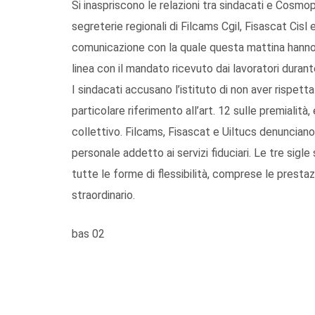
Si inaspriscono le relazioni tra sindacati e Cosmopo
segreterie regionali di Filcams Cgil, Fisascat Cisl e
comunicazione con la quale questa mattina hanno p
linea con il mandato ricevuto dai lavoratori dura
I sindacati accusano l’istituto di non aver rispet
particolare riferimento all’art. 12 sulle premialità
collettivo. Filcams, Fisascat e Uiltucs denunciano
personale addetto ai servizi fiduciari. Le tre sigl
tutte le forme di flessibilità, comprese le presta
straordinario.
bas 02