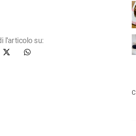
i l'articolo su:
C