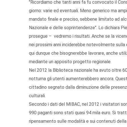
"Ricordiamo che tanti anni fa fu convocato il Con
giorno: varie ed eventuali. Meno generico ma ampio 
mandato finale e preciso, sebbene limitato ad alcu
Nazionale e delle soprintendenze". Lo dichiara Piet
prosegue – vedremo i risultati. Anche se la vicend
nei prossimi anni inciderebbe notevolmente sulla e
qui dunque che bisognerebbe lavorare, anche utilizz
mediante un apposito progetto regionale.
Nel 2012 la Biblioteca nazionale ha avuto oltre 60
notturna gli utenti aumenterebbero ancora. Questi
cittadino segnato dalla diminuzione delle presenze 
culturali.
Secondo i dati del MIBAC, nel 2012 i visitatori son
990 paganti sono stati quasi 94 mila euro. Si tratt
ripensamento sulle modalità e sui contenuti della