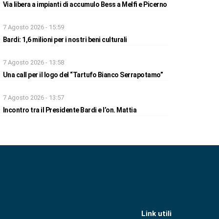
Via libera a impianti di accumulo Bess a Melfi e Picerno
7 Agosto 2026 - 15:59
Bardi: 1,6 milioni per i nostri beni culturali
7 Agosto 2026 - 13:58
Una call per il logo del “Tartufo Bianco Serrapotamo”
7 Agosto 2026 - 13:57
Incontro tra il Presidente Bardi e l’on. Mattia
Link utili