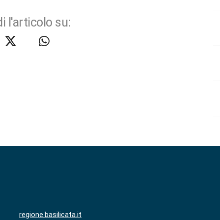
i l'articolo su:
regione.basilicata.it