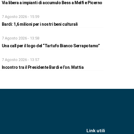
Via libera a impianti di accumulo Bess a Melfi e Picerno
7 Agosto 2026 - 15:59
Bardi: 1,6 milioni per i nostri beni culturali
7 Agosto 2026 - 13:58
Una call per il logo del “Tartufo Bianco Serrapotamo”
7 Agosto 2026 - 13:57
Incontro tra il Presidente Bardi e l’on. Mattia
Link utili