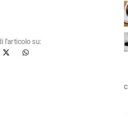
i l'articolo su:
C