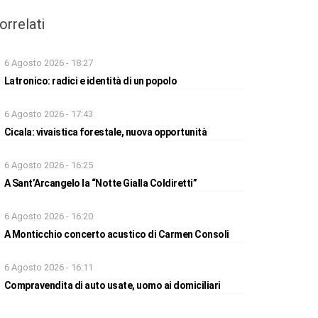
orrelati
6 Agosto 2026 - 18:27
Latronico: radici e identità di un popolo
6 Agosto 2026 - 17:43
Cicala: vivaistica forestale, nuova opportunità
6 Agosto 2026 - 16:25
A Sant’Arcangelo la “Notte Gialla Coldiretti”
6 Agosto 2026 - 16:20
A Monticchio concerto acustico di Carmen Consoli
6 Agosto 2026 - 16:11
Compravendita di auto usate, uomo ai domiciliari