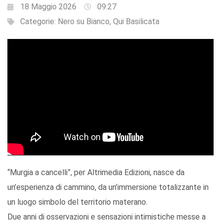
18 Maggio 2026
09:27
Categorie:
Nero su Bianco
,
Qui Basilicata
“Murgia a cancelli”, per Altrimedia Edizioni, nasce da
un’esperienza di cammino, da un’immersione totalizzante in
un luogo simbolo del territorio materano.
Due anni di osservazioni e sensazioni intimistiche messe a