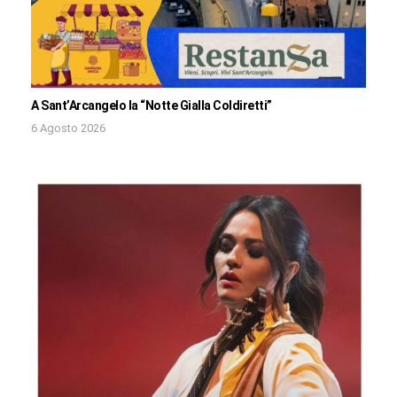
A Sant’Arcangelo la “Notte Gialla Coldiretti”
6 Agosto 2026