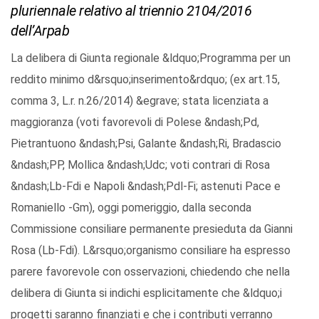
pluriennale relativo al triennio 2104/2016
dell’Arpab
La delibera di Giunta regionale &ldquo;Programma per un
reddito minimo d&rsquo;inserimento&rdquo; (ex art.15,
comma 3, L.r. n.26/2014) &egrave; stata licenziata a
maggioranza (voti favorevoli di Polese &ndash;Pd,
Pietrantuono &ndash;Psi, Galante &ndash;Ri, Bradascio
&ndash;PP, Mollica &ndash;Udc; voti contrari di Rosa
&ndash;Lb-Fdi e Napoli &ndash;Pdl-Fi; astenuti Pace e
Romaniello -Gm), oggi pomeriggio, dalla seconda
Commissione consiliare permanente presieduta da Gianni
Rosa (Lb-Fdi). L&rsquo;organismo consiliare ha espresso
parere favorevole con osservazioni, chiedendo che nella
delibera di Giunta si indichi esplicitamente che &ldquo;i
progetti saranno finanziati e che i contributi verranno