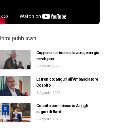
ltimi pubblicati
Cupparo su risorse, lavoro, energia
e sviluppo
8 Agosto 2026
Latronico: auguri all’Ambasciatore
Cospito
8 Agosto 2026
Cospito commissario Asi, gli
auguri di Bardi
8 Agosto 2026