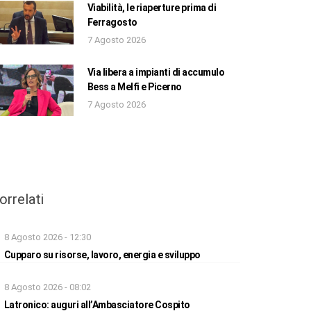
Viabilità, le riaperture prima di
Ferragosto
7 Agosto 2026
Via libera a impianti di accumulo
Bess a Melfi e Picerno
7 Agosto 2026
orrelati
8 Agosto 2026 - 12:30
Cupparo su risorse, lavoro, energia e sviluppo
8 Agosto 2026 - 08:02
Latronico: auguri all’Ambasciatore Cospito