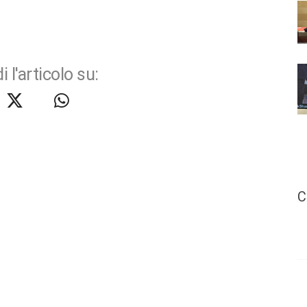
i l'articolo su:
C