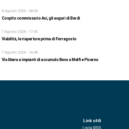
8 Agosto 2026 - 08:00
Cospito commissario Asi, gli auguri di Bardi
7 Agosto 2026 - 17:43
Viabilità, le riaperture prima di Ferragosto
7 Agosto 2026 - 16:48
Via libera a impianti di accumulo Bess a Melfi e Picerno
Link utili
Lista RSS