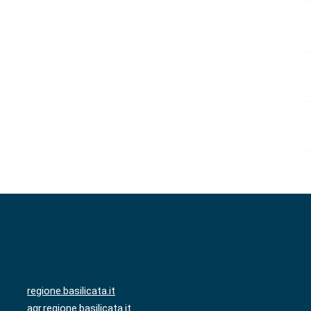
regione.basilicata.it
agr.regione.basilicata.it