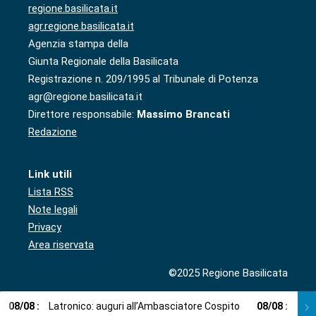
regione.basilicata.it
agr.regione.basilicata.it
Agenzia stampa della
Giunta Regionale della Basilicata
Registrazione n. 209/1995 al Tribunale di Potenza
agr@regione.basilicata.it
Direttore responsabile:
Massimo Brancati
Redazione
Link utili
Lista RSS
Note legali
Privacy
Area riservata
©2025 Regione Basilicata
08
/
08
:
Latronico: auguri all’Ambasciatore Cospito
08
/
08
:
Cosp