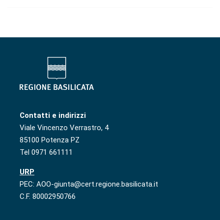
Contatti e indirizzi
Viale Vincenzo Verrastro, 4
85100 Potenza PZ
Tel 0971 661111
URP
PEC: AOO-giunta@cert.regione.basilicata.it
C.F. 80002950766