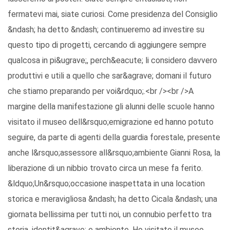
fermatevi mai, siate curiosi. Come presidenza del Consiglio
&ndash; ha detto &ndash; continueremo ad investire su
questo tipo di progetti, cercando di aggiungere sempre
qualcosa in pi&ugrave;, perch&eacute; li considero davvero
produttivi e utili a quello che sar&agrave; domani il futuro
che stiamo preparando per voi&rdquo;.<br /><br />A
margine della manifestazione gli alunni delle scuole hanno
visitato il museo dell&rsquo;emigrazione ed hanno potuto
seguire, da parte di agenti della guardia forestale, presente
anche l&rsquo;assessore all&rsquo;ambiente Gianni Rosa, la
liberazione di un nibbio trovato circa un mese fa ferito.
&ldquo;Un&rsquo;occasione inaspettata in una location
storica e meravigliosa &ndash; ha detto Cicala &ndash; una
giornata bellissima per tutti noi, un connubio perfetto tra
storia, identit&agrave; e ambiente. Ho visitato il museo