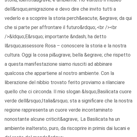
dell&rsquo;emigrazione e devo dire che invito tutti a
vederlo e a scoprire la storia perch&eacute; &egrave; da qui
che si parte per affrontare il futuro&rdquo;.<br /><br
/>&ldquo;E&rsquo; importante &ndash; ha detto
l&rsquo;assessore Rosa – conoscere la storia e la nostra
cultura. Oggi la cosa pi&ugrave; bella &egrave; che rispetto
a questa manifestazione siamo riusciti ad abbinare
qualcosa che appartiene al nostro ambiente. Con la
liberazione del nibbio trovato ferito proviamo a rilanciare
quello che ci circonda. Il mio slogan &lsquo;Basilicata cuore
verde dell&rsquo;Italia&rsquo; sta a significare che la nostra
regione rappresenta un cuore verde incontaminato
nonostante alcune criticit&agrave;. La Basilicata ha un
ambiente inalterato, puro, da riscoprire in primis dai lucani e