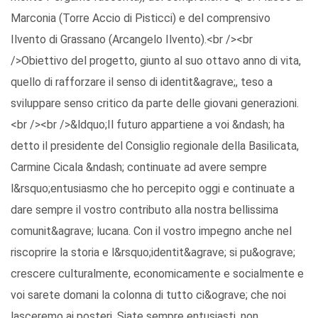
Marconia (Torre Accio di Pisticci) e del comprensivo
Ilvento di Grassano (Arcangelo Ilvento).<br /><br
/>Obiettivo del progetto, giunto al suo ottavo anno di vita,
quello di rafforzare il senso di identit&agrave;, teso a
sviluppare senso critico da parte delle giovani generazioni.
<br /><br />&ldquo;Il futuro appartiene a voi &ndash; ha
detto il presidente del Consiglio regionale della Basilicata,
Carmine Cicala &ndash; continuate ad avere sempre
l&rsquo;entusiasmo che ho percepito oggi e continuate a
dare sempre il vostro contributo alla nostra bellissima
comunit&agrave; lucana. Con il vostro impegno anche nel
riscoprire la storia e l&rsquo;identit&agrave; si pu&ograve;
crescere culturalmente, economicamente e socialmente e
voi sarete domani la colonna di tutto ci&ograve; che noi
lasceremo ai posteri. Siate sempre entusiasti, non