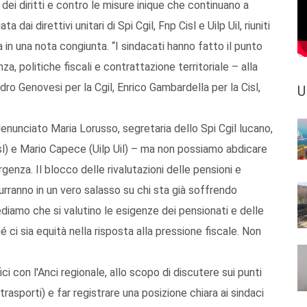
dei diritti e contro le misure inique che continuano a
dai direttivi unitari di Spi Cgil, Fnp Cisl e Uilp Uil, riuniti
in una nota congiunta. “I sindacati hanno fatto il punto
za, politiche fiscali e contrattazione territoriale – alla
dro Genovesi per la Cgil, Enrico Gambardella per la Cisl,
U
unciato Maria Lorusso, segretaria dello Spi Cgil lucano,
sl) e Mario Capece (Uilp Uil) – ma non possiamo abdicare
enza. Il blocco delle rivalutazioni delle pensioni e
durranno in un vero salasso su chi sta già soffrendo
ediamo che si valutino le esigenze dei pensionati e delle
 ci sia equità nella risposta alla pressione fiscale. Non
ci con l'Anci regionale, allo scopo di discutere sui punti
, trasporti) e far registrare una posizione chiara ai sindaci