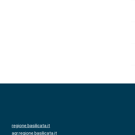
regione.basilicata.it
agr.regione.basilicata.it