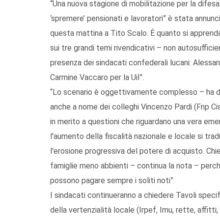
“Una nuova stagione di mobilitazione per la difesa 
‘spremere’ pensionati e lavoratori” è stata annunciata 
questa mattina a Tito Scalo. È quanto si apprenda 
sui tre grandi temi rivendicativi – non autosufficien
presenza dei sindacati confederali lucani: Alessan
Carmine Vaccaro per la Uil”.
“Lo scenario è oggettivamente complesso – ha den
anche a nome dei colleghi Vincenzo Pardi (Fnp Ci
in merito a questioni che riguardano una vera emerg
l'aumento della fiscalità nazionale e locale si tra
l'erosione progressiva del potere di acquisto. Chi
famiglie meno abbienti – continua la nota – perché
possono pagare sempre i soliti noti”.
I sindacati continueranno a chiedere Tavoli specifi
della vertenzialità locale (Irpef, Imu, rette, affitti