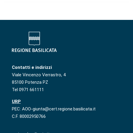
Contatti e indirizzi
Viale Vincenzo Verrastro, 4
85100 Potenza PZ
Tel 0971 661111
URP
PEC: AOO-giunta@cert.regione.basilicata.it
C.F. 80002950766