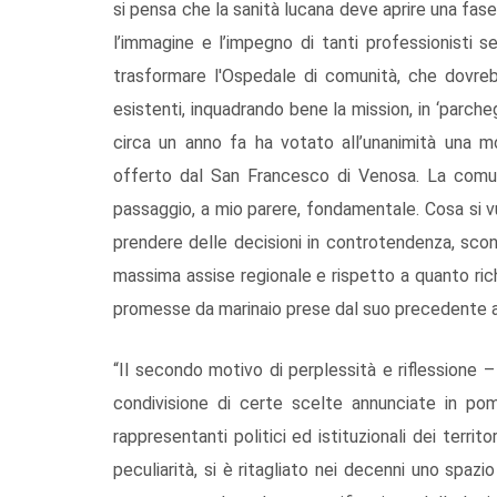
si pensa che la sanità lucana deve aprire una fa
l’immagine e l’impegno di tanti professionisti se
trasformare l'Ospedale di comunità, che dovrebb
esistenti, inquadrando bene la mission, in ‘parcheg
circa un anno fa ha votato all’unanimità una mo
offerto dal San Francesco di Venosa. La comuni
passaggio, a mio parere, fondamentale. Cosa si v
prendere delle decisioni in controtendenza, sco
massima assise regionale e rispetto a quanto rich
promesse da marinaio prese dal suo precedente as
“Il secondo motivo di perplessità e riflessione
condivisione di certe scelte annunciate in p
rappresentanti politici ed istituzionali dei terri
peculiarità, si è ritagliato nei decenni uno spaz