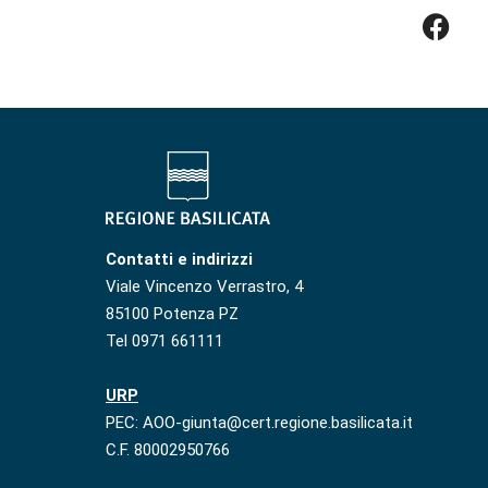
Contatti e indirizzi
Viale Vincenzo Verrastro, 4
85100 Potenza PZ
Tel 0971 661111
URP
PEC: AOO-giunta@cert.regione.basilicata.it
C.F. 80002950766