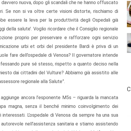
se davvero nuova, dopo gli scandali che ne hanno offuscato
ri. Se non si va oltre certe visioni distorte, rischiamo di
e essere la leva per la produttività degli Ospedali già
gi della salute’. Voglio ricordare che il Consiglio regionale
zione proprio per preservare e rafforzare ogni servizio
cazione urbi et orbi del presidente Bardi è priva di un
uole fare dell’ospedale di Venosa? Il governatore intende
nfessando pure sé stesso, rispetto a quanto deciso nella
iesto dai cittadini del Vulture? Abbiamo già assistito alle
sessore regionale alla Salute”.
C
 – aggiunge ancora l’esponente M5s – riguarda la mancata
ompa magna, senza il benché minimo coinvolgimento dei
tori interessati. L’ospedale di Venosa da sempre ha una sua
io autorevole nell’assistenza sanitaria e stiamo assistendo