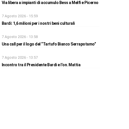
Via libera a impianti di accumulo Bess a Melfi e Picerno
7 Agosto 2026 - 15:59
Bardi: 1,6 milioni per i nostri beni culturali
7 Agosto 2026 - 13:58
Una call per il logo del “Tartufo Bianco Serrapotamo”
7 Agosto 2026 - 13:57
Incontro tra il Presidente Bardi e l’on. Mattia