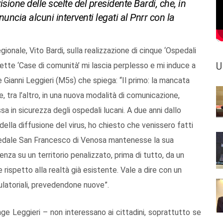
ione delle scelte del presidente Bardi, che, in
cia alcuni interventi legati al Pnrr con la
gionale, Vito Bardi, sulla realizzazione di cinque ‘Ospedali
U
sette ‘Case di comunità’ mi lascia perplesso e mi induce a
re Gianni Leggieri (M5s) che spiega: “Il primo: la mancata
, tra l’altro, in una nuova modalità di comunicazione,
sa in sicurezza degli ospedali lucani. A due anni dallo
 della diffusione del virus, ho chiesto che venissero fatti
’ospedale San Francesco di Venosa mantenesse la sua
senza su un territorio penalizzato, prima di tutto, da un
 rispetto alla realtà già esistente. Vale a dire con un
ulatoriali, prevedendone nuove”.
unge Leggieri – non interessano ai cittadini, soprattutto se