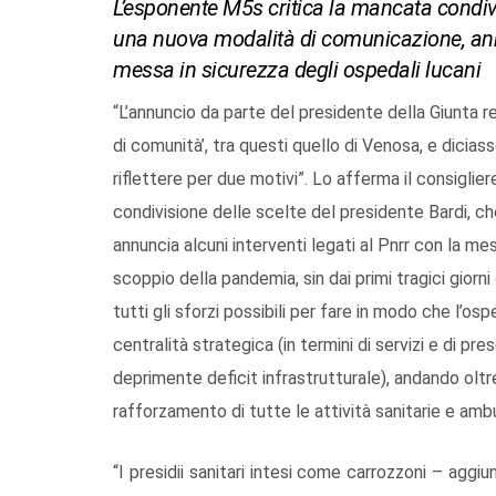
L’esponente M5s critica la mancata condivis
una nuova modalità di comunicazione, annun
messa in sicurezza degli ospedali lucani
“L’annuncio da parte del presidente della Giunta re
di comunità’, tra questi quello di Venosa, e dicias
riflettere per due motivi”. Lo afferma il consiglie
condivisione delle scelte del presidente Bardi, che
annuncia alcuni interventi legati al Pnrr con la mes
scoppio della pandemia, sin dai primi tragici giorni
tutti gli sforzi possibili per fare in modo che l
centralità strategica (in termini di servizi e di pre
deprimente deficit infrastrutturale), andando oltre
rafforzamento di tutte le attività sanitarie e amb
“I presidii sanitari intesi come carrozzoni – aggi