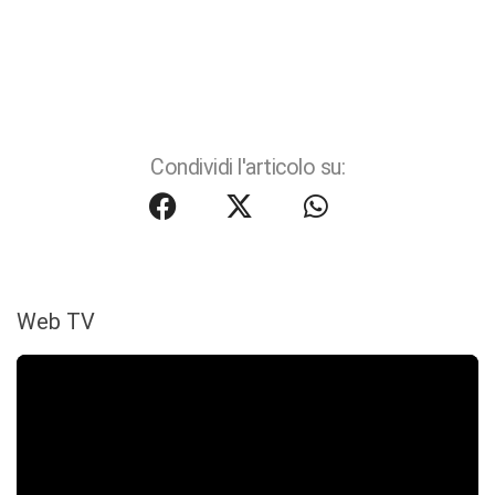
Condividi l'articolo su:
Web TV