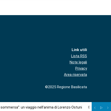
Link utili
Lista RSS
Note legali
Privacy
Area riservata
©2025 Regione Basilicata
à sommersa”: un viaggio nell’anima di Lorenzo Ostuni
07
/
08
:
Più c