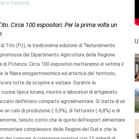
ari e forestali
Tito. Circa 100 espositori. Per la prima volta un
o
U
a di Tito (Pz), la tredicesima edizione di “Naturalmente
, promossa dal Dipartimento Agricoltura della Regione
ia di Potenza. Circa 100 espositori metteranno in vetrina il
la filiera enogastronomica ed artistica del territorio,
ancora tutte da scoprire e visitare. Durante la
 cucina tipica lucana, mostre e laboratori di artigianato
accato dell’intero comparto agroalimentare. Si tratta di un
on un calo di produzione (-5,9%), di fatturato (-6,8%) e di
 è enorme, tenuto conto che la quota dell’export alimentare
l’ammontare complessivo delle Regioni del Sud e che la
isi dei consumi, è comunque positiva con 25 miliardi di