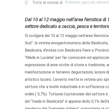
Politiche agricole, aliment
Tutte le notizie di
Dal 10 al 12 maggio nell’area fieristica di 
settore dedicato a caccia, pesca e territori
Si svolgerà dal 10 al 12 maggio nell’area fieristic
Sud”: la vetrina enogastronomica della Basilicata
Basilicata, d’intesa con Basilicata Fiere e Provinc
“Made in Lucania” per far conoscere ed apprezzare 
espressione di aree ricche di storia e tradizione, 
manifestazione si terranno degustazioni, lezioni di
artistico lucano. L’evento mette in vetrina uno sp
settore che a livello industriale è in sofferenza c
ordini (-5,7%). Tuttavia il potenziale del settore
del “made in Basilicata” è appena dello 0,1% del
tendenza del “mangiare italiano”, nonostante la cr