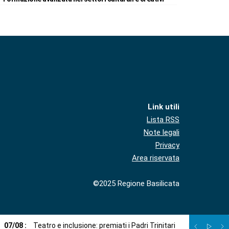
Link utili
Lista RSS
Note legali
Privacy
Area riservata
©2025 Regione Basilicata
07
/
08
:
Teatro e inclusione: premiati i Padri Trinitari
07
/
08
:
Sto