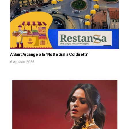
A Sant’Arcangelo la “Notte Gialla Coldiretti”
6 Agosto 2026