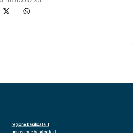
regione.basilicata.it
agr.regione.basilicata.it