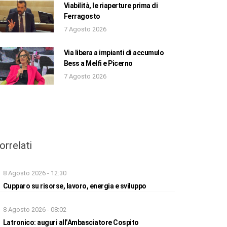
Viabilità, le riaperture prima di
Ferragosto
7 Agosto 2026
Via libera a impianti di accumulo
Bess a Melfi e Picerno
7 Agosto 2026
orrelati
8 Agosto 2026 - 12:30
Cupparo su risorse, lavoro, energia e sviluppo
8 Agosto 2026 - 08:02
Latronico: auguri all’Ambasciatore Cospito