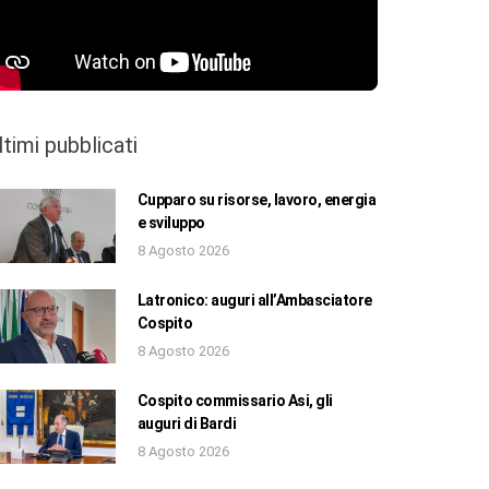
ltimi pubblicati
Cupparo su risorse, lavoro, energia
e sviluppo
8 Agosto 2026
Latronico: auguri all’Ambasciatore
Cospito
8 Agosto 2026
Cospito commissario Asi, gli
auguri di Bardi
8 Agosto 2026