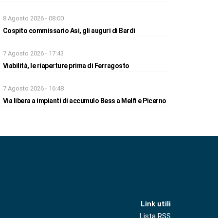
8 Agosto 2026 - 08:00
Cospito commissario Asi, gli auguri di Bardi
7 Agosto 2026 - 17:43
Viabilità, le riaperture prima di Ferragosto
7 Agosto 2026 - 16:48
Via libera a impianti di accumulo Bess a Melfi e Picerno
Link utili
Lista RSS