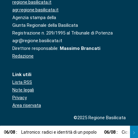
regione.basilicata.it
agr.regione.basilicata.it
Agenzia stampa della
Giunta Regionale della Basilicata
Registrazione n. 209/1995 al Tribunale di Potenza
agr@regione.basilicata.it
Direttore responsabile:
Massimo Brancati
Redazione
Link utili
Lista RSS
Note legali
Privacy
Area riservata
©2025 Regione Basilicata
06
/
08
:
Latronico: radici e identità di un popolo
06
/
08
:
Cicala: 