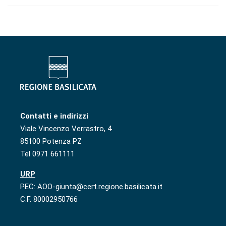
Contatti e indirizzi
Viale Vincenzo Verrastro, 4
85100 Potenza PZ
Tel 0971 661111
URP
PEC: AOO-giunta@cert.regione.basilicata.it
C.F. 80002950766