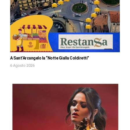
A Sant’Arcangelo la “Notte Gialla Coldiretti”
6 Agosto 2026