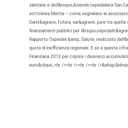
sanitarie e dell&rsquo;Azienda ospedaliera San Ca
sottolinea Mattia – come segnalano le associazion
Sanit&agrave; Futura, sar&agrave; pure tra quelle
finanziamenti pubblici per l&rsquo;ospedalit&agrave;
Rapporto Ospedali &amp; Salute, realizzato dall&r
quota di inefficienza regionale. E se a questa cifra
Finanziaria 2012 per coprire i disavanzi accumulati d
euro&rdquo;.<br /><br /><br /><br />&nbsp;&nbsp