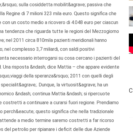
e;&rsquo; sulla cosiddetta mobilit&agrave; passiva che
a Regine di 7 milioni 323 mila euro. Questo significa che
ne con un costo medio a ricovero di 4.048 euro per ciascun
. Una tendenza che riguarda tutte le regioni del Mezzogiorno
ve; nel 2011 circa 810mila pazienti meridionali hanno
 nel complesso 3,7 miliardi, con saldi positivi
enta necessario interrogarsi su cosa cercano i pazienti del
Nord. Una risposta &ndash; dice Mattia – che appare evidente
lsquo;viaggi della speranza&rsquo; 2011 con quelli degli
 specialit&agrave;. Dunque, la virtuosit&agrave; ha un
C
conomico &ndash; continua Mattia &ndash; si ripercuote
glie costretti a continuare a curarsi fuori regione. Prendiamo
o perch&eacute; questo significa che nella tradizionale
attende a medio termine saremo costretti a far ricorso
s del petrolio per ripianare i deficit delle due Aziende