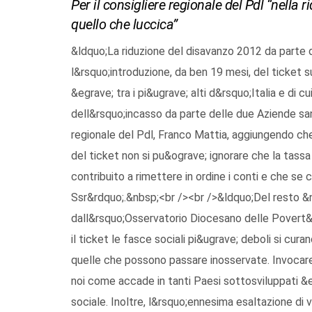
Per il consigliere regionale del Pdl “nella 
quello che luccica”
&ldquo;La riduzione del disavanzo 2012 da parte d
l&rsquo;introduzione, da ben 19 mesi, del ticket 
&egrave; tra i pi&ugrave; alti d&rsquo;Italia e d
dell&rsquo;incasso da parte delle due Aziende sani
regionale del Pdl, Franco Mattia, aggiungendo ch
del ticket non si pu&ograve; ignorare che la tassa
contribuito a rimettere in ordine i conti e che se 
Ssr&rdquo;.&nbsp;<br /><br />&ldquo;Del resto &n
dall&rsquo;Osservatorio Diocesano delle Povert&
il ticket le fasce sociali pi&ugrave; deboli si cu
quelle che possono passare inosservate. Invocare
noi come accade in tanti Paesi sottosviluppati &e
sociale. Inoltre, l&rsquo;ennesima esaltazione di 