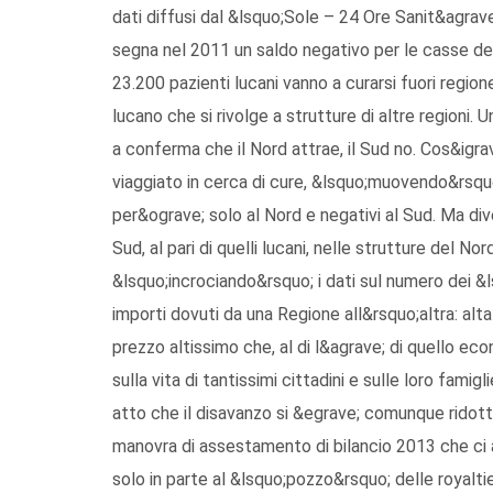
dati diffusi dal &lsquo;Sole – 24 Ore Sanit&agrav
segna nel 2011 un saldo negativo per le casse dell
23.200 pazienti lucani vanno a curarsi fuori regio
lucano che si rivolge a strutture di altre regioni
a conferma che il Nord attrae, il Sud no. Cos&igra
viaggiato in cerca di cure, &lsquo;muovendo&rsquo;
per&ograve; solo al Nord e negativi al Sud. Ma div
Sud, al pari di quelli lucani, nelle strutture del 
&lsquo;incrociando&rsquo; i dati sul numero dei &
importi dovuti da una Regione all&rsquo;altra: alta
prezzo altissimo che, al di l&agrave; di quello e
sulla vita di tantissimi cittadini e sulle loro fami
atto che il disavanzo si &egrave; comunque ridott
manovra di assestamento di bilancio 2013 che ci 
solo in parte al &lsquo;pozzo&rsquo; delle royaltie