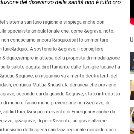
riduzione del disavanzo della sanità non è tutto oro
el sistema sanitario regionale si spiega anche con
sulla specialista ambulatoriale che, come &egrave; noto,
U
i cui non conosciamo ancora l&rsquo;esatto ammontare
tarie&rdquo;. A sostenerlo &egrave; il consigliere
e &ldquo;sempre in attesa della proposta di rimodulazione
 sulla salute pagata direttamente dalle famiglie lucane ha
c&rsquo;&egrave; un risparmio va a merito degli utenti del
dash; continua Mattia &ndash; la denuncia che proviene
agrave; secondo cui da quando &egrave; stato introdotto
rano di meno e fanno meno prevenzione non &egrave; di
, addirittura, l&rsquo;intervento di Emergency anche da
grave; gi&agrave; di per s&eacute; un grave allarme
virtuosismo della spesa sanitaria regionale coincide con i