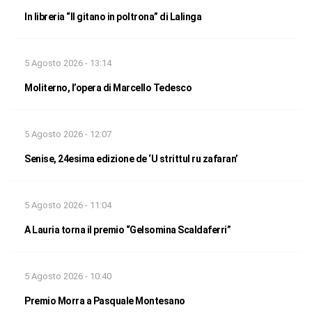
In libreria “Il gitano in poltrona” di Lalinga
5 Agosto 2026 - 13:14
Moliterno, l’opera di Marcello Tedesco
5 Agosto 2026 - 12:07
Senise, 24esima edizione de ‘U strittul ru zafaran’
5 Agosto 2026 - 11:04
A Lauria torna il premio “Gelsomina Scaldaferri”
5 Agosto 2026 - 10:40
Premio Morra a Pasquale Montesano