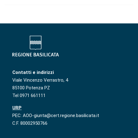
Contatti e indirizzi
Viale Vincenzo Verrastro, 4
85100 Potenza PZ
Tel 0971 661111
URP
PEC: AOO-giunta@cert.regione.basilicata.it
C.F. 80002950766