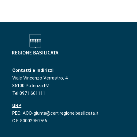
Contatti e indirizzi
Viale Vincenzo Verrastro, 4
85100 Potenza PZ
Tel 0971 661111
URP
PEC: AOO-giunta@cert.regione.basilicata.it
C.F. 80002950766