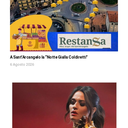
A Sant’Arcangelo la “Notte Gialla Coldiretti”
6 Agosto 2026