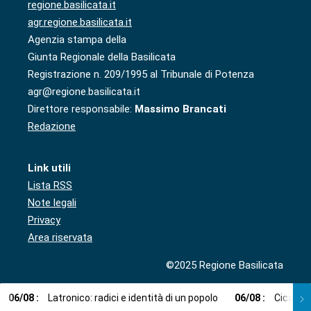
regione.basilicata.it
agr.regione.basilicata.it
Agenzia stampa della
Giunta Regionale della Basilicata
Registrazione n. 209/1995 al Tribunale di Potenza
agr@regione.basilicata.it
Direttore responsabile:
Massimo Brancati
Redazione
Link utili
Lista RSS
Note legali
Privacy
Area riservata
©2025 Regione Basilicata
06
/
08
:
Latronico: radici e identità di un popolo
06
/
08
:
Cicala: 