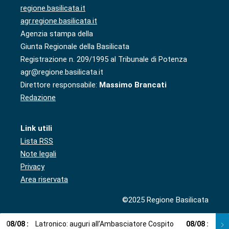
regione.basilicata.it
agr.regione.basilicata.it
Agenzia stampa della
Giunta Regionale della Basilicata
Registrazione n. 209/1995 al Tribunale di Potenza
agr@regione.basilicata.it
Direttore responsabile:
Massimo Brancati
Redazione
Link utili
Lista RSS
Note legali
Privacy
Area riservata
©2025 Regione Basilicata
08
/
08
:
Latronico: auguri all’Ambasciatore Cospito
08
/
08
:
Cosp