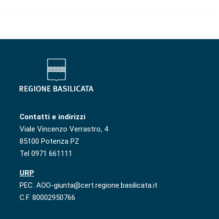
Contatti e indirizzi
Viale Vincenzo Verrastro, 4
85100 Potenza PZ
Tel 0971 661111
URP
PEC: AOO-giunta@cert.regione.basilicata.it
C.F. 80002950766