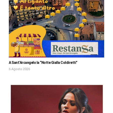
A Sant’Arcangelo la “Notte Gialla Coldiretti”
6 Agosto 2026