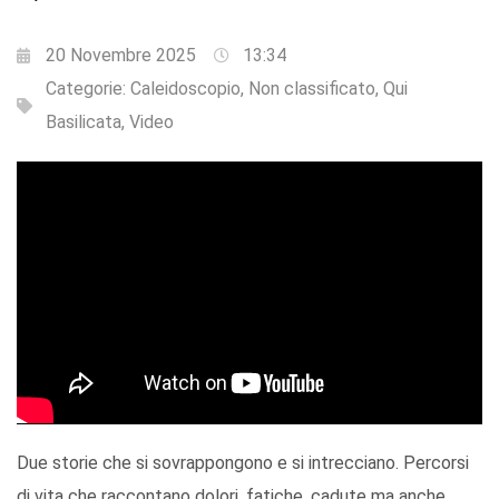
20 Novembre 2025
13:34
Categorie:
Caleidoscopio
,
Non classificato
,
Qui
Basilicata
,
Video
Due storie che si sovrappongono e si intrecciano. Percorsi
di vita che raccontano dolori, fatiche, cadute ma anche