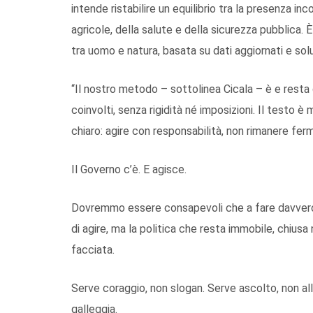
intende ristabilire un equilibrio tra la presenza inc
agricole, della salute e della sicurezza pubblica.
tra uomo e natura, basata su dati aggiornati e sol
“Il nostro metodo – sottolinea Cicala – è e resta 
coinvolti, senza rigidità né imposizioni. Il testo è 
chiaro: agire con responsabilità, non rimanere ferm
Il Governo c’è. E agisce.
Dovremmo essere consapevoli che a fare davvero 
di agire, ma la politica che resta immobile, chiusa 
facciata.
Serve coraggio, non slogan. Serve ascolto, non al
galleggia.