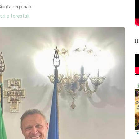
iunta regionale
ari e forestali
U