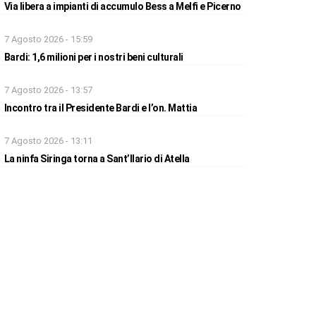
Via libera a impianti di accumulo Bess a Melfi e Picerno
7 Agosto 2026 - 15:59
Bardi: 1,6 milioni per i nostri beni culturali
7 Agosto 2026 - 13:57
Incontro tra il Presidente Bardi e l’on. Mattia
7 Agosto 2026 - 13:11
La ninfa Siringa torna a Sant’Ilario di Atella