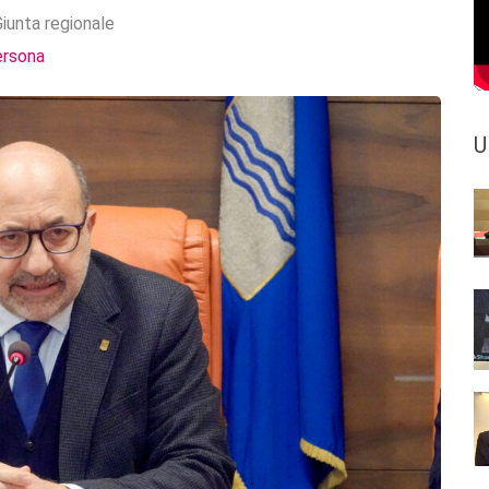
iunta regionale
ersona
U